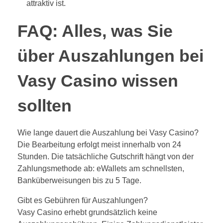
attraktiv ist.
FAQ: Alles, was Sie
über Auszahlungen bei
Vasy Casino wissen
sollten
Wie lange dauert die Auszahlung bei Vasy Casino?
Die Bearbeitung erfolgt meist innerhalb von 24
Stunden. Die tatsächliche Gutschrift hängt von der
Zahlungsmethode ab: eWallets am schnellsten,
Banküberweisungen bis zu 5 Tage.
Gibt es Gebühren für Auszahlungen?
Vasy Casino erhebt grundsätzlich keine