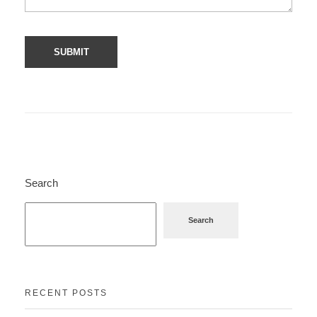
Search
Search
RECENT POSTS