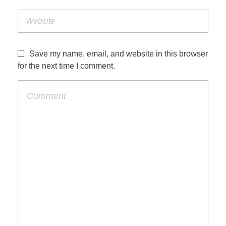
Save my name, email, and website in this browser
for the next time I comment.