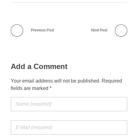
Previous Post
Next Post
Add a Comment
Your email address will not be published. Required
fields are marked *