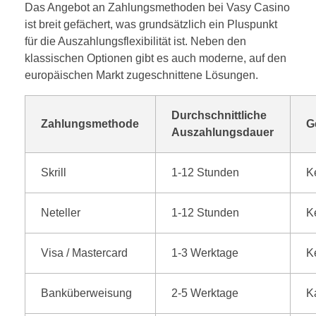
Das Angebot an Zahlungsmethoden bei Vasy Casino
ist breit gefächert, was grundsätzlich ein Pluspunkt
für die Auszahlungsflexibilität ist. Neben den
klassischen Optionen gibt es auch moderne, auf den
europäischen Markt zugeschnittene Lösungen.
Durchschnittliche
Zahlungsmethode
G
Auszahlungsdauer
Skrill
1-12 Stunden
K
Neteller
1-12 Stunden
K
Visa / Mastercard
1-3 Werktage
K
Banküberweisung
2-5 Werktage
K