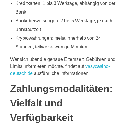
Kreditkarten: 1 bis 3 Werktage, abhängig von der
Bank
Banküberweisungen: 2 bis 5 Werktage, je nach
Banklaufzeit
Kryptowährungen: meist innerhalb von 24
Stunden, teilweise wenige Minuten
Wer sich über die genaue Elternzeit, Gebühren und
Limits informieren möchte, findet auf
vasycasino-
deutsch.de
ausführliche Informationen.
Zahlungsmodalitäten:
Vielfalt und
Verfügbarkeit