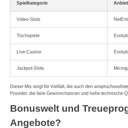
Spielkategorie
Anbiet
Video-Slots
NetEnt
Tischspiele
Evolut
Live-Casino
Evolut
Jackpot-Slots
Microg
Dieser Mix sorgt für Vielfalt, die auch den anspruchsvollste
Provider, die faire Gewinnchancen und hohe technische Qu
Bonuswelt und Treueprogr
Angebote?