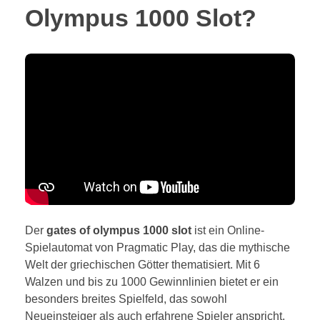
Olympus 1000 Slot?
Der
gates of olympus 1000 slot
ist ein Online-
Spielautomat von Pragmatic Play, das die mythische
Welt der griechischen Götter thematisiert. Mit 6
Walzen und bis zu 1000 Gewinnlinien bietet er ein
besonders breites Spielfeld, das sowohl
Neueinsteiger als auch erfahrene Spieler anspricht.