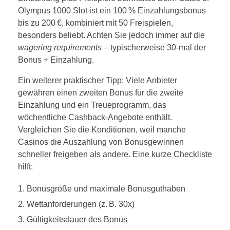
Olympus 1000 Slot ist ein 100 % Einzahlungsbonus
bis zu 200 €, kombiniert mit 50 Freispielen,
besonders beliebt. Achten Sie jedoch immer auf die
wagering requirements
– typischerweise 30‑mal der
Bonus + Einzahlung.
Ein weiterer praktischer Tipp: Viele Anbieter
gewähren einen zweiten Bonus für die zweite
Einzahlung und ein Treueprogramm, das
wöchentliche Cashback‑Angebote enthält.
Vergleichen Sie die Konditionen, weil manche
Casinos die Auszahlung von Bonusgewinnen
schneller freigeben als andere. Eine kurze Checkliste
hilft:
Bonusgröße und maximale Bonusguthaben
Wettanforderungen (z. B. 30x)
Gültigkeitsdauer des Bonus