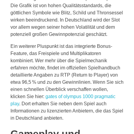
Die Grafik ist von hohen Qualitätsstandards, die
göttlichen Symbole wie Blitz, Schild und Thronsessel
wirken beeindruckend. In Deutschland wird der Slot
vor allem wegen seiner hohen Volatilität und dem
potenziell großen Gewinnpotenzial geschätzt.
Ein weiterer Pluspunkt ist das integrierte Bonus-
Feature, das Freispiele und Multiplikatoren
kombiniert. Wer mehr über die Spielmechanik
erfahren möchte, findet im offiziellen Spielhandbuch
detaillierte Angaben zu RTP (Return to Player) von
etwa 96,5 % und zu den Gewinnlinien. Wenn Sie sich
einen schnellen Überblick verschaffen wollen,
klicken Sie hier:
gates of olympus 1000 pragmatic
play
. Dort erhalten Sie neben dem Spiel auch
Informationen zu lizenzierten Anbietern, die das Spiel
in Deutschland anbieten.
Gameplay und