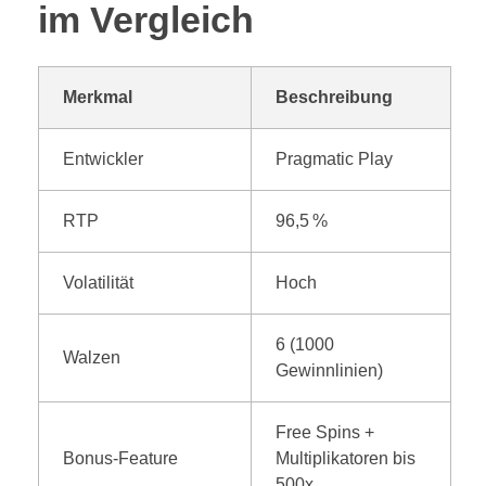
im Vergleich
Merkmal
Beschreibung
Entwickler
Pragmatic Play
RTP
96,5 %
Volatilität
Hoch
6 (1000
Walzen
Gewinnlinien)
Free Spins +
Bonus‑Feature
Multiplikatoren bis
500x