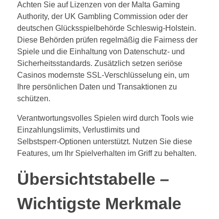
Achten Sie auf Lizenzen von der Malta Gaming
Authority, der UK Gambling Commission oder der
deutschen Glücksspielbehörde Schleswig‑Holstein.
Diese Behörden prüfen regelmäßig die Fairness der
Spiele und die Einhaltung von Datenschutz‑ und
Sicherheitsstandards. Zusätzlich setzen seriöse
Casinos modernste SSL‑Verschlüsselung ein, um
Ihre persönlichen Daten und Transaktionen zu
schützen.
Verantwortungsvolles Spielen wird durch Tools wie
Einzahlungslimits, Verlustlimits und
Selbstsperr‑Optionen unterstützt. Nutzen Sie diese
Features, um Ihr Spielverhalten im Griff zu behalten.
Übersichtstabelle –
Wichtigste Merkmale