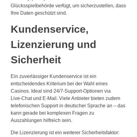
Glücksspielbehörde verfügt, um sicherzustellen, dass
Ihre Daten geschützt sind.
Kundenservice,
Lizenzierung und
Sicherheit
Ein zuverlässiger Kundenservice ist ein
entscheidendes Kriterium bei der Wahl eines
Casinos. Ideal sind 24/7‑Support‑Optionen via
Live‑Chat und E‑Mail. Viele Anbieter bieten zudem
telefonischen Support in deutscher Sprache an – das
kann gerade bei komplexen Fragen zu
Auszahlungen hilfreich sein.
Die Lizenzierung ist ein weiterer Sicherheitsfaktor: