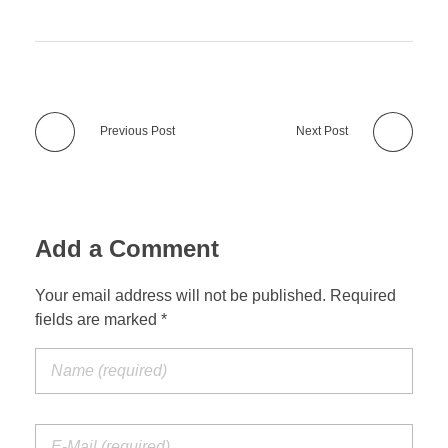
Previous Post
Next Post
Add a Comment
Your email address will not be published. Required
fields are marked *