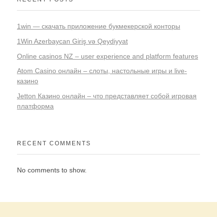
1win — скачать приложение букмекерской конторы
1Win Azerbaycan Giriş və Qeydiyyat
Online casinos NZ – user experience and platform features
Atom Casino онлайн – слоты, настольные игры и live-
казино
Jetton Казино онлайн – что представляет собой игровая
платформа
RECENT COMMENTS
No comments to show.