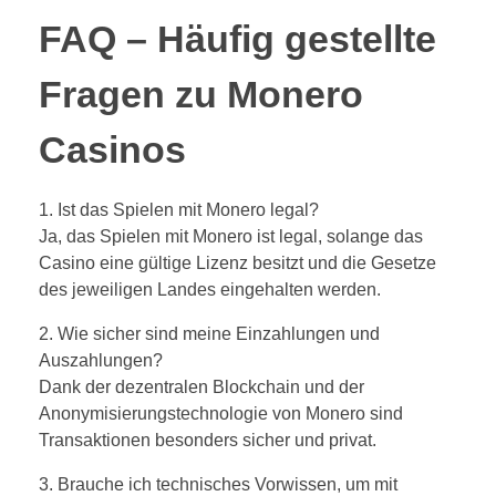
FAQ – Häufig gestellte
Fragen zu Monero
Casinos
1. Ist das Spielen mit Monero legal?
Ja, das Spielen mit Monero ist legal, solange das
Casino eine gültige Lizenz besitzt und die Gesetze
des jeweiligen Landes eingehalten werden.
2. Wie sicher sind meine Einzahlungen und
Auszahlungen?
Dank der dezentralen Blockchain und der
Anonymisierungstechnologie von Monero sind
Transaktionen besonders sicher und privat.
3. Brauche ich technisches Vorwissen, um mit