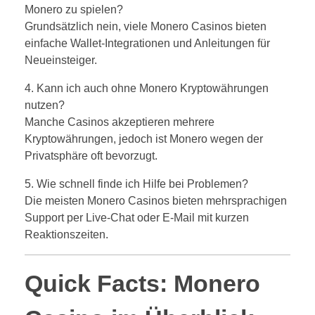
Monero zu spielen?
Grundsätzlich nein, viele Monero Casinos bieten
einfache Wallet-Integrationen und Anleitungen für
Neueinsteiger.
4. Kann ich auch ohne Monero Kryptowährungen
nutzen?
Manche Casinos akzeptieren mehrere
Kryptowährungen, jedoch ist Monero wegen der
Privatsphäre oft bevorzugt.
5. Wie schnell finde ich Hilfe bei Problemen?
Die meisten Monero Casinos bieten mehrsprachigen
Support per Live-Chat oder E-Mail mit kurzen
Reaktionszeiten.
Quick Facts: Monero