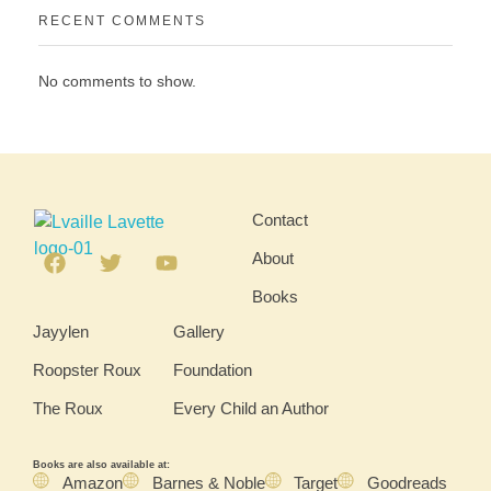
RECENT COMMENTS
No comments to show.
Contact
About
Lavaille Lavette
Books
Jayylen
Gallery
Roopster Roux
Foundation
The Roux
Every Child an Author
Books are also available at:
Amazon
Barnes & Noble
Target
Goodreads