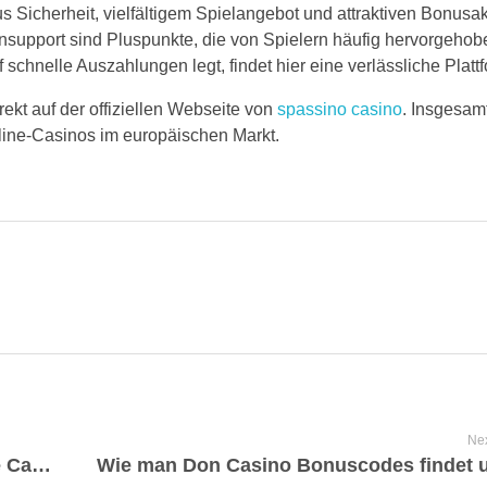
Sicherheit, vielfältigem Spielangebot und attraktiven Bonusak
nsupport sind Pluspunkte, die von Spielern häufig hervorgeho
schnelle Auszahlungen legt, findet hier eine verlässliche Plattf
ekt auf der offiziellen Webseite von
spassino casino
. Insgesamt
line-Casinos im europäischen Markt.
Nex
Is Betti Casino a Safe Choice for Online Casino Enthusiasts?