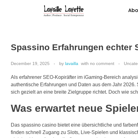
Abo
Lavaille Lavette
Spassino Erfahrungen echter S
December 19, 2025
by
lavailla
with
no comment
Uncate
Als erfahrener SEO-Kopiräfter im iGaming-Bereich analysi
authentische Erfahrungen und Daten aus dem Jahr 2026. S
sich gezielt an eine breite Zielgruppe richtet. Doch wie s
Was erwartet neue Spiele
Das spassino casino bietet eine übersichtliche und farben
finden schnell Zugang zu Slots, Live-Spielen und klassis