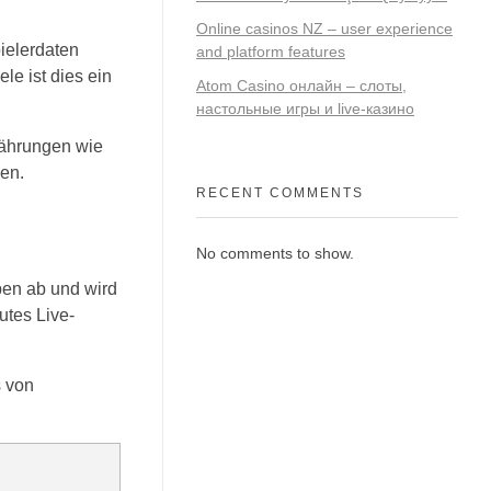
Online casinos NZ – user experience
pielerdaten
and platform features
le ist dies ein
Atom Casino онлайн – слоты,
настольные игры и live-казино
währungen wie
en.
RECENT COMMENTS
No comments to show.
ypen ab und wird
utes Live-
s von