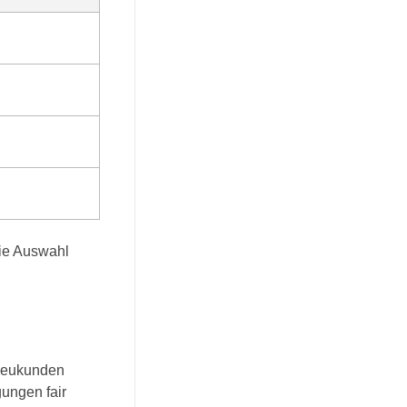
 die Auswahl
 Neukunden
ungen fair