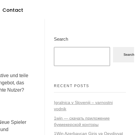
Contact
Search
Search
tive und teile
ngebot, das
RECENT POSTS
chte Nutzer?
Igralnica v Sloveniji – varnostni
vodnik
1win — скачать приложение
 Neue Spieler
букмекерской конторы
 und
1Win Azerbaycan Giriş və Qeydiyyat