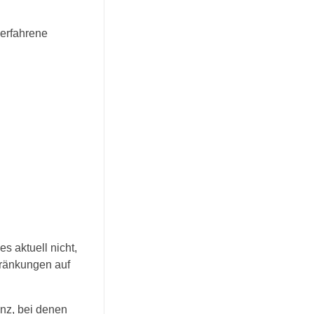
erfahrene
s aktuell nicht,
hränkungen auf
nz, bei denen