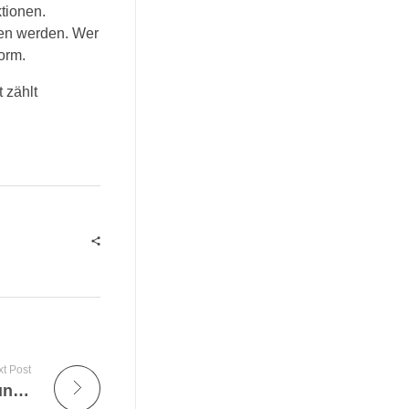
tionen.
ben werden. Wer
orm.
 zählt
t Post
Wie man Don Casino Bonuscodes findet und sicher einlöst