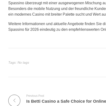
Spassino überzeugt mit einer ausgewogenen Mischung aus 
Besonders die mobile Nutzung und der freundliche Kunde
ein modernes Casino mit breiter Palette sucht und Wert auf 
Weitere Informationen und aktuelle Angebote finden Sie dir
Spassino für 2026 eindeutig zu den empfehlenswerten On
Tags: No tags
Previous Post