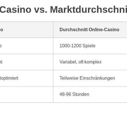
 Casino vs. Marktdurchschni
no
Durchschnitt Online-Casino
e
1000-1200 Spiele
nt
Variabel, oft komplex
loptimiert
Teilweise Einschränkungen
48-96 Stunden