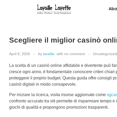
Abo
Lavaille Lavette
Scegliere il miglior casinò onli
April 8, 2026
by
lavailla
with
no comment
Uncategorized
La scelta di un casinò online affidabile e divertente può fa
cresce ogni anno, è fondamentale conoscere criteri chiari 
proteggere il proprio budget. Questa guida offre consigli p
casinò digitali in modo consapevole.
Per iniziare la ricerca, visita risorse aggiornate come
sgcas
confronto accurato tra siti permette di risparmiare tempo e 
giochi di qualità e propongono promozioni trasparenti.