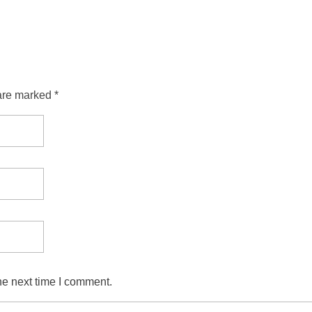
are marked *
he next time I comment.