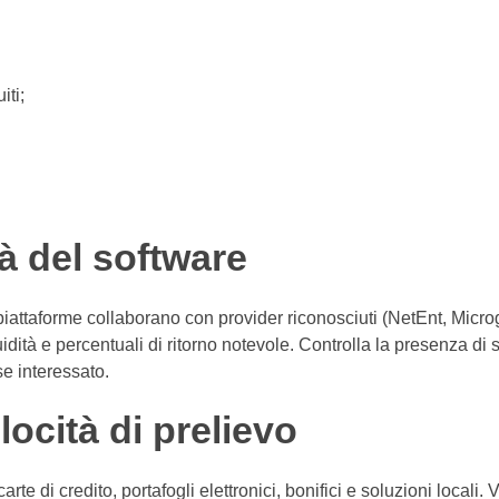
iti;
tà del software
i piattaforme collaborano con provider riconosciuti (NetEnt, Micr
dità e percentuali di ritorno notevole. Controlla la presenza di 
se interessato.
ocità di prelievo
te di credito, portafogli elettronici, bonifici e soluzioni locali. V