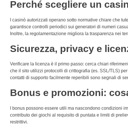
Perché scegliere un casi
I casinò autorizzati operano sotto normative chiare che tute
garantisce controlli periodici sui generatori di numeri casu
Inoltre, la regolamentazione migliora la trasparenza nei ter
Sicurezza, privacy e licen
Verificare la licenza è il primo passo: cerca chiari riferiment
che il sito utilizzi protocolli di crittografia (es. SSL/TLS) p
contatti di supporto facilmente reperibili sono segnali di ser
Bonus e promozioni: cosa
I bonus possono essere utili ma nascondono condizioni imp
contributo dei giochi al requisito di puntata e limiti di pr
restrittivi.