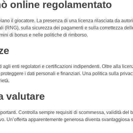
nò online regolamentato
lano il giocatore. La presenza di una licenza rilasciata da autor
ali (RNG), sulla sicurezza dei pagamenti e sulla correttezza dell
mini di bonus e nelle politiche di rimborso.
ze
i agli enti regolatori e certificazioni indipendenti. Oltre alla licen
er proteggere i dati personali e finanziari. Una politica sulla priv
ietà.
 valutare
ortanti. Controlla sempre requisiti di scommessa, validità del 
elievo. Un’offerta apparentemente generosa diventa svantaggiosa s