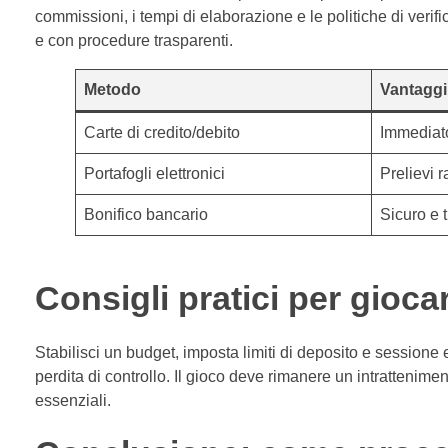
commissioni, i tempi di elaborazione e le politiche di verifi
e con procedure trasparenti.
Metodo
Vantaggi
Carte di credito/debito
Immediato
Portafogli elettronici
Prelievi r
Bonifico bancario
Sicuro e t
Consigli pratici per gioc
Stabilisci un budget, imposta limiti di deposito e sessione 
perdita di controllo. Il gioco deve rimanere un intratten
essenziali.