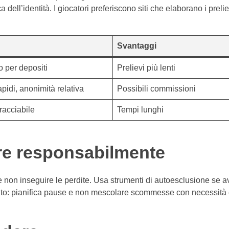
ca dell’identità. I giocatori preferiscono siti che elaborano i prel
Svantaggi
 per depositi
Prelievi più lenti
apidi, anonimità relativa
Possibili commissioni
racciabile
Tempi lunghi
are responsabilmente
e non inseguire le perdite. Usa strumenti di autoesclusione se av
imento: pianifica pause e non mescolare scommesse con necessit