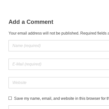
Add a Comment
Your email address will not be published. Required fields 
Save my name, email, and website in this browser for t