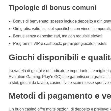
Tipologie di bonus comuni
Bonus di benvenuto: spesso include deposito e giri gratu
Giri gratis: validi su slot specifiche con vincoli temporali;
Bonus senza deposito: rari, ma con requisiti elevati;
Programmi VIP e cashback: premi per giocatori fedeli.
Giochi disponibili e quali
La varietà di giochi è un indicatore importante. Le miglior
Evolution Gaming, Play’n GO) che garantiscono grafica, flui
a slot, giochi da tavolo, casino live e scommesse sportive 
Metodi di pagamento e vel
Un buon casinò offre molte opzioni di deposito e prelievo: car