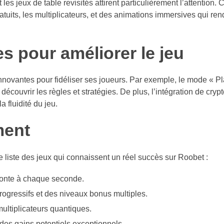
s jeux de table revisités attirent particulièrement l’attention. 
tuits, les multiplicateurs, et des animations immersives qui ren
s pour améliorer le jeu
novantes pour fidéliser ses joueurs. Par exemple, le mode « Pl
découvrir les règles et stratégies. De plus, l’intégration de cr
a fluidité du jeu.
ment
liste des jeux qui connaissent un réel succès sur Roobet :
 monte à chaque seconde.
rogressifs et des niveaux bonus multiples.
ltiplicateurs quantiques.
 des gains potentiels exceptionnels.