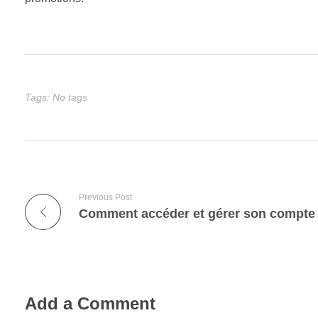
Tags: No tags
Previous Post
Add a Comment