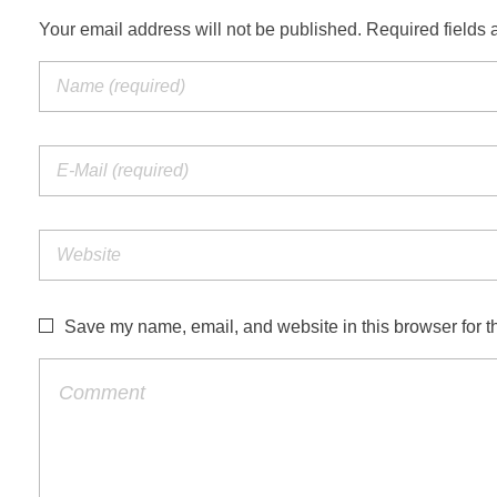
Your email address will not be published. Required fields 
Save my name, email, and website in this browser for t