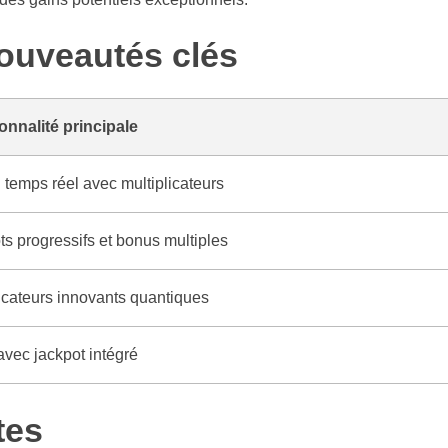
ouveautés clés
onnalité principale
 temps réel avec multiplicateurs
ts progressifs et bonus multiples
licateurs innovants quantiques
avec jackpot intégré
tes