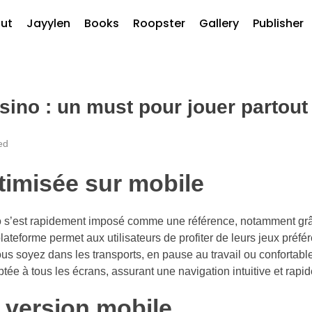
ut
Jayylen
Books
Roopster
Gallery
Publisher
sino : un must pour jouer partout
ed
timisée sur mobile
no s’est rapidement imposé comme une référence, notamment grâ
plateforme permet aux utilisateurs de profiter de leurs jeux préfér
ous soyez dans les transports, en pause au travail ou confortabl
ptée à tous les écrans, assurant une navigation intuitive et rapid
a version mobile