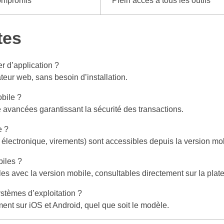
ompromis
Plein accès à tous les outils
tes
r d’application ?
ateur web, sans besoin d’installation.
obile ?
e avancées garantissant la sécurité des transactions.
e ?
 électronique, virements) sont accessibles depuis la version mob
biles ?
es avec la version mobile, consultables directement sur la plat
ystèmes d’exploitation ?
ment sur iOS et Android, quel que soit le modèle.