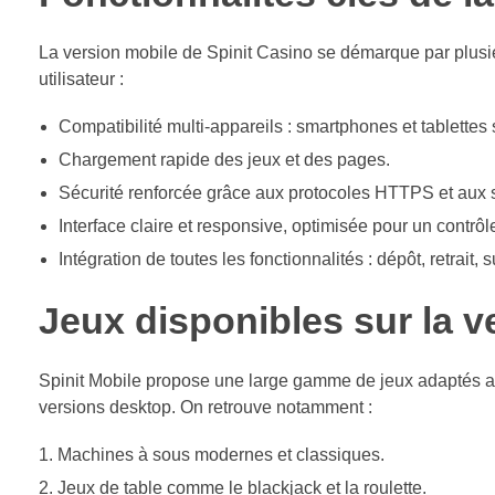
La version mobile de Spinit Casino se démarque par plusie
utilisateur :
Compatibilité multi-appareils : smartphones et tablettes
Chargement rapide des jeux et des pages.
Sécurité renforcée grâce aux protocoles HTTPS et aux s
Interface claire et responsive, optimisée pour un contrôle 
Intégration de toutes les fonctionnalités : dépôt, retrait, 
Jeux disponibles sur la v
Spinit Mobile propose une large gamme de jeux adaptés aux
versions desktop. On retrouve notamment :
Machines à sous modernes et classiques.
Jeux de table comme le blackjack et la roulette.