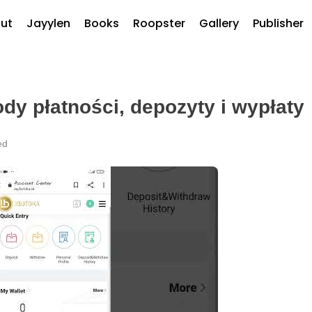
ut
Jayylen
Books
Roopster
Gallery
Publisher
dy płatności, depozyty i wypłaty
ed