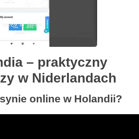
dia – praktyczny
czy w Niderlandach
synie online w Holandii?