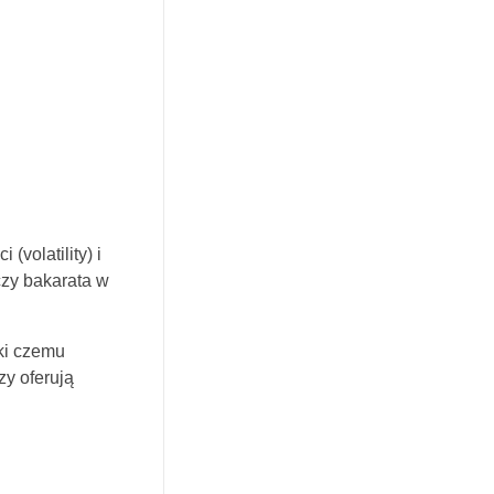
(volatility) i
czy bakarata w
ki czemu
zy oferują