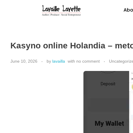
Abo
Lavaille Lavette
Kasyno online Holandia – meto
June 10, 2026
by
lavailla
with
no comment
Uncategoriz