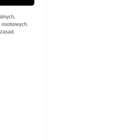
alnych,
ch osobowych.
 zasad.