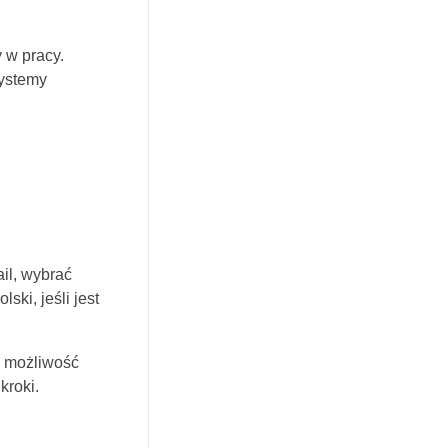
 w pracy.
systemy
il, wybrać
ki, jeśli jest
e możliwość
kroki.