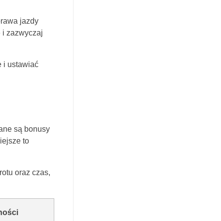
prawa jazdy
 i zazwyczaj
 i ustawiać
kane są bonusy
ejsze to
otu oraz czas,
ności