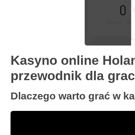
Kasyno online Holan
przewodnik dla gra
Dlaczego warto grać w ka