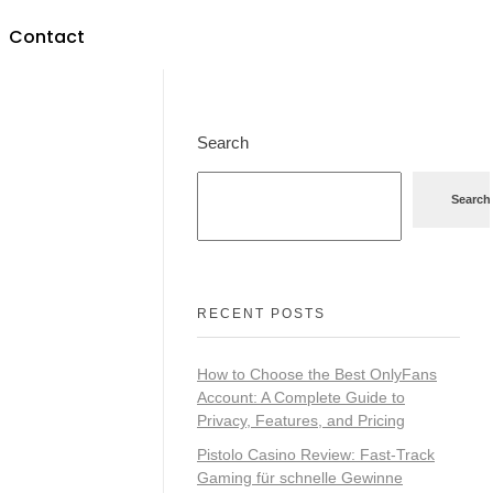
Contact
Search
Search
RECENT POSTS
How to Choose the Best OnlyFans
Account: A Complete Guide to
Privacy, Features, and Pricing
Pistolo Casino Review: Fast‑Track
Gaming für schnelle Gewinne