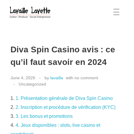
Lavaille Lavette
Diva Spin Casino avis : ce
qu’il faut savoir en 2024
June 4, 2026
by
lavailla
with
no comment
Uncategorized
1. Présentation générale de Diva Spin Casino
2. Inscription et procédure de vérification (KYC)
3. Les bonus et promotions
4. Jeux disponibles : slots, live casino et