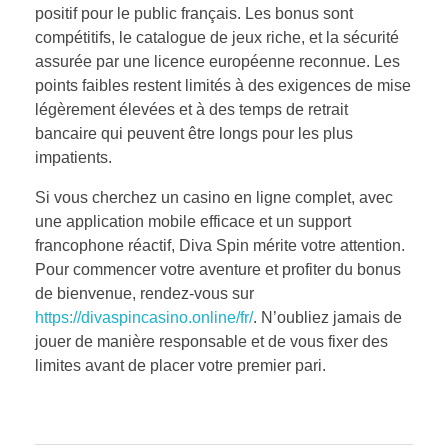
positif pour le public français. Les bonus sont
compétitifs, le catalogue de jeux riche, et la sécurité
assurée par une licence européenne reconnue. Les
points faibles restent limités à des exigences de mise
légèrement élevées et à des temps de retrait
bancaire qui peuvent être longs pour les plus
impatients.
Si vous cherchez un casino en ligne complet, avec
une application mobile efficace et un support
francophone réactif, Diva Spin mérite votre attention.
Pour commencer votre aventure et profiter du bonus
de bienvenue, rendez‑vous sur
https://divaspincasino.online/fr/
. N’oubliez jamais de
jouer de manière responsable et de vous fixer des
limites avant de placer votre premier pari.