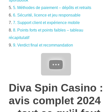
sportsbook
5. Méthodes de paiement – dépôts et retraits
6. Sécurité, licence et jeu responsable
7. Support client et expérience mobile
8. Points forts et points faibles – tableau
récapitulatif
9. Verdict final et recommandation
Diva Spin Casino :
avis complet 2024