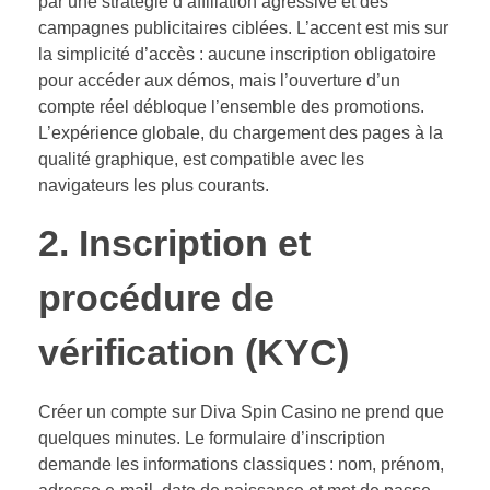
par une stratégie d’affiliation agressive et des
campagnes publicitaires ciblées. L’accent est mis sur
la simplicité d’accès : aucune inscription obligatoire
pour accéder aux démos, mais l’ouverture d’un
compte réel débloque l’ensemble des promotions.
L’expérience globale, du chargement des pages à la
qualité graphique, est compatible avec les
navigateurs les plus courants.
2. Inscription et
procédure de
vérification (KYC)
Créer un compte sur Diva Spin Casino ne prend que
quelques minutes. Le formulaire d’inscription
demande les informations classiques : nom, prénom,