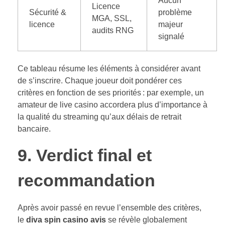
Aucun
Licence
Sécurité &
problème
MGA, SSL,
licence
majeur
audits RNG
signalé
Ce tableau résume les éléments à considérer avant
de s’inscrire. Chaque joueur doit pondérer ces
critères en fonction de ses priorités : par exemple, un
amateur de live casino accordera plus d’importance à
la qualité du streaming qu’aux délais de retrait
bancaire.
9. Verdict final et
recommandation
Après avoir passé en revue l’ensemble des critères,
le
diva spin casino avis
se révèle globalement