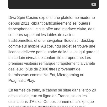
Diva Spin Casino exploite une plateforme moderne
depuis 2021, ciblant particulièrement les joueurs
francophones. Le site offre une interface claire, des
couleurs rappelant les tables de casino
traditionnelles, et une navigation fluide sur desktop
comme sur mobile. Au cœur du projet se trouve une
licence délivrée par l’autorité de Malte, ce qui garantit
un certain niveau de conformité européenne. Les
premiers visiteurs remarquent rapidement la variété
des jeux : plus de 2 000 titres provenant de
fournisseurs comme NetEnt, Microgaming ou
Pragmatic Play.
En termes de trafic, le casino se situe dans le top 20
des sites de jeux en ligne en France, selon les
estimations d’Alexa. Ce positionnement s’explique