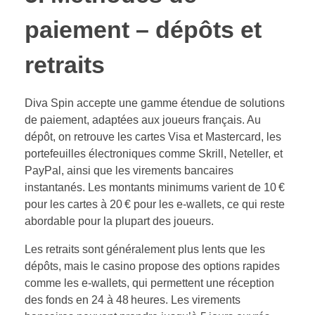
paiement – dépôts et
retraits
Diva Spin accepte une gamme étendue de solutions
de paiement, adaptées aux joueurs français. Au
dépôt, on retrouve les cartes Visa et Mastercard, les
portefeuilles électroniques comme Skrill, Neteller, et
PayPal, ainsi que les virements bancaires
instantanés. Les montants minimums varient de 10 €
pour les cartes à 20 € pour les e‑wallets, ce qui reste
abordable pour la plupart des joueurs.
Les retraits sont généralement plus lents que les
dépôts, mais le casino propose des options rapides
comme les e‑wallets, qui permettent une réception
des fonds en 24 à 48 heures. Les virements